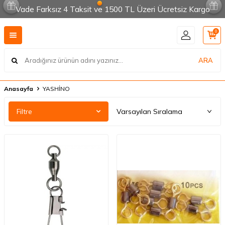
Vade Farksız 4 Taksit ve 1500 TL Üzeri Ücretsiz Kargo
0
ARA
Anasayfa
YASHİNO
Filtre