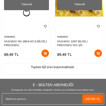
Tükendi
Tükendi
YASHINO
YASHINO
YASHINO YM 1804 NO:5 BİLYELİ
YASHINO 1007 BILYELI
FIRDÖNDÜ
FIRDONDU NO:1/0
89,49
TL
89,49
TL
Toplam
12
ürün bulunmaktadır.
E - BÜLTEN ABONELİĞİ
Kampanya ve indirimlerden haberdar olmak için e-bültenimize abone olun.
ABONE OL