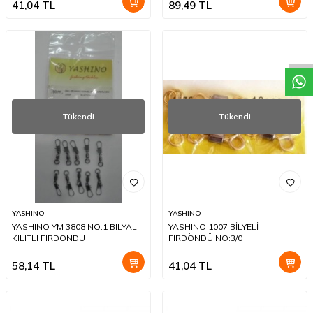
41,04
TL
89,49
TL
W
h
a
t
a
p
p
D
e
s
t
e
H
a
t
t
Tükendi
Tükendi
YASHINO
YASHINO
YASHINO YM 3808 NO:1 BILYALI
YASHINO 1007 BİLYELİ
KILITLI FIRDONDU
FIRDÖNDÜ NO:3/0
58,14
TL
41,04
TL