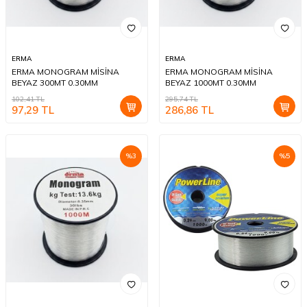
ERMA
ERMA
ERMA MONOGRAM MİSİNA
ERMA MONOGRAM MİSİNA
BEYAZ 300MT 0.30MM
BEYAZ 1000MT 0.30MM
102,41
TL
295,74
TL
97,29
TL
286,86
TL
%
3
%
5