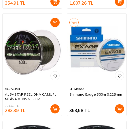
354,91
TL
1.807,26
TL
%
6
Yeni
ALBASTAR
SHIMANO
ALBASTAR REEL DNA CAMUFL.
Shimano Exage 300m 0,225mm
MİSİNA 0.30MM 600M
301,48
TL
283,39
TL
353,58
TL