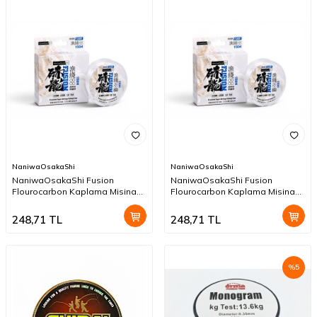
NaniwaOsakaShi
NaniwaOsakaShi
NaniwaOsakaShi Fusion
NaniwaOsakaShi Fusion
Flourocarbon Kaplama Misina
Flourocarbon Kaplama Misina
150mt 0,20mm
150mt 0,18mm
248,71
TL
248,71
TL
%
5