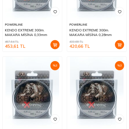
POWERLINE
POWERLINE
KENDO EXTREME 300m.
KENDO EXTREME 300m.
MAKARA MİSİNA 0,33mm
MAKARA MİSİNA 0,28mm
467,64
TL
433,68
TL
453,61
TL
420,66
TL
%
3
%
3