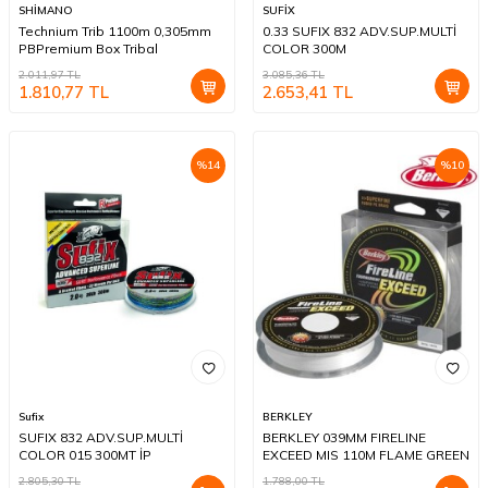
SHİMANO
SUFİX
Technium Trib 1100m 0,305mm
0.33 SUFIX 832 ADV.SUP.MULTİ
PBPremium Box Tribal
COLOR 300M
2.011,97
TL
3.085,36
TL
1.810,77
TL
2.653,41
TL
%
14
%
10
Sufix
BERKLEY
SUFIX 832 ADV.SUP.MULTİ
BERKLEY 039MM FIRELINE
COLOR 015 300MT İP
EXCEED MIS 110M FLAME GREEN
2.805,30
TL
1.788,00
TL