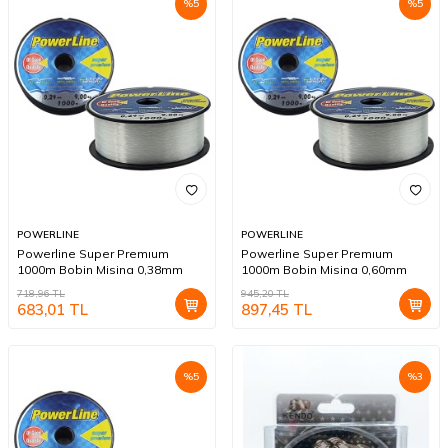
%
5
%
5
POWERLINE
POWERLINE
Powerline Super Premıum
Powerline Super Premıum
1000m Bobin Misina 0,38mm
1000m Bobin Misina 0,60mm
718,96
TL
945,20
TL
683,01
TL
897,45
TL
%
5
%
3