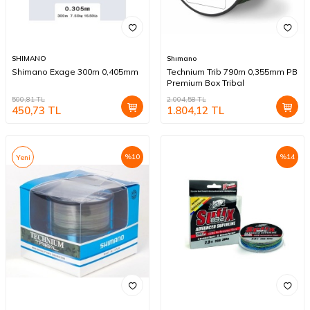
SHIMANO
Shımano
Shimano Exage 300m 0,405mm
Technium Trib 790m 0,355mm PB
Premium Box Tribal
500,81
TL
2.004,58
TL
450,73
TL
1.804,12
TL
%
10
%
14
Yeni