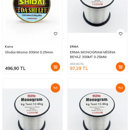
Kaira
ERMA
Shıdai Misina 300mt 0,25mm
ERMA MONOGRAM MİSİNA
BEYAZ 300MT 0.25MM
102,41
TL
496,90
TL
97,29
TL
%
5
%
3