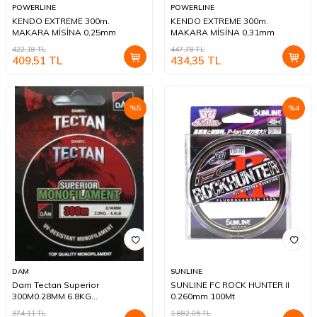
POWERLINE
POWERLINE
KENDO EXTREME 300m.
KENDO EXTREME 300m.
MAKARA MİSİNA 0,25mm
MAKARA MİSİNA 0,31mm
422,18
TL
447,78
TL
409,51
TL
434,35
TL
%
5
%
4
DAM
SUNLINE
Dam Tectan Superior
SUNLINE FC ROCK HUNTER II
300M0.28MM 6.8KG
0.260mm 100Mt
15.1LBSGreen
374,11
TL
1.882,05
TL