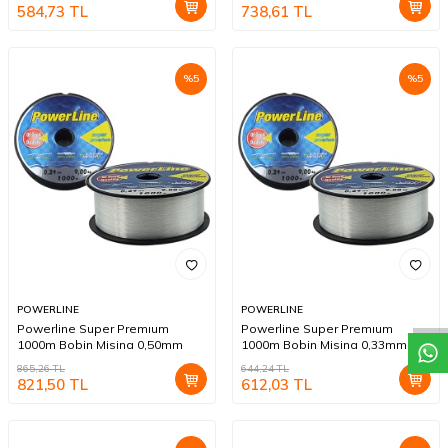
584,73
TL
738,61
TL
%
5
%
5
W
h
a
t
a
p
p
D
e
s
t
e
H
a
t
t
POWERLINE
POWERLINE
Powerline Super Premıum
Powerline Super Premıum
1000m Bobin Misina 0,50mm
1000m Bobin Misina 0,33mm
865,26
TL
644,24
TL
821,50
TL
612,03
TL