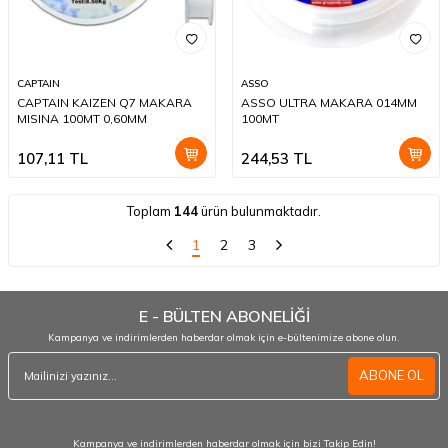
CAPTAIN
ASSO
CAPTAIN KAIZEN Q7 MAKARA
ASSO ULTRA MAKARA 014MM
MISINA 100MT 0,60MM
100MT
107,11
TL
244,53
TL
Toplam
144
ürün bulunmaktadır.
1
2
3
E - BÜLTEN ABONELİĞİ
Kampanya ve indirimlerden haberdar olmak için e-bültenimize abone olun.
ABONE OL
Kampanya ve indirimlerden haberdar olmak için bizi Takip Edin!