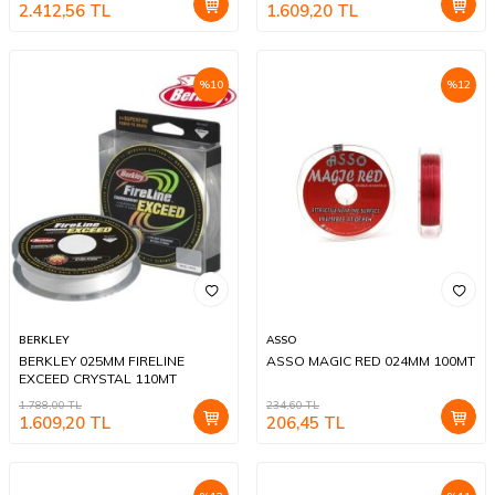
2.412,56
TL
1.609,20
TL
%
10
%
12
BERKLEY
ASSO
BERKLEY 025MM FIRELINE
ASSO MAGIC RED 024MM 100MT
EXCEED CRYSTAL 110MT
1.788,00
TL
234,60
TL
1.609,20
TL
206,45
TL