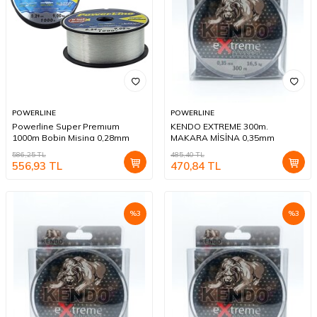
POWERLINE
POWERLINE
Powerline Super Premıum
KENDO EXTREME 300m.
1000m Bobin Misina 0,28mm
MAKARA MİSİNA 0,35mm
586,25
TL
485,40
TL
556,93
TL
470,84
TL
%
3
%
3