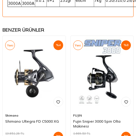
5.0:1
5+1
231gr
68cm
7kg
0.20/310,0.25/2
3000A
3000A
BENZER ÜRÜNLER
%
4
%
8
Yeni
Yeni
Shimano
FUJIN
Shimano Ultegra FD C5000 XG
Fujin Sniper 3000 Spin Olta
Makinesi
13.851,26
TL
1.669,53
TL