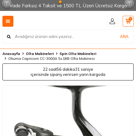
Vade Farksız 4 Taksit ve 1500 TL Üzeri Ücretsiz Kargo
0
ARA
Anasayfa
Olta Makineleri
Spin Olta Makineleri
Okuma Capricorn CC-3000A 5+1BB Olta Makinesi
22 saat
56 dakika
31 saniye
içerisinde sipariş verirsen yarın kargoda