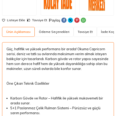
Paylaş
Listeye Ekle
Tavsiye Et
Ürün Açıklaması
Ödeme Seçenekleri
Tavsiye Et
İade Koşul
Güç, hafiflik ve yüksek performans bir arada! Okuma Capricorn
serisi, deniz ve tatlı su avlarında maksimum verim almak isteyen
balıkçılar için tasarlandı. Karbon gövde ve rotor yapısı sayesinde
hem son derece hafif hem de yüksek dayanıklılığa sahip olan bu
makineler, uzun süreli avlarda bile konfor sunar.
Öne Çıkan Teknik Özellikler
Karbon Gövde ve Rotor – Hafiflik ile yüksek mukavemeti bir
arada sunar.
5+1 Paslanmaz Çelik Rulman Sistemi – Pürüzsüz ve güçlü
sarım performansı.