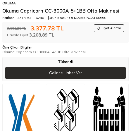
OKUMA
Okuma Capricorn CC-3000A 5+1BB Olta Makinesi
Barkod :
4718947116246
Ürün Kodu :
OLTAMAKİNASI.00590
3.377,78
TL
3.601,26
TL
Fiyat Alarmı
3.208,89
TL
Havale Fiyatı
Öne Çıkan Bilgiler
Okuma Capricorn CC-3000A 5+1BB Olta Makinesi
Tükendi
Gelince Haber Ver