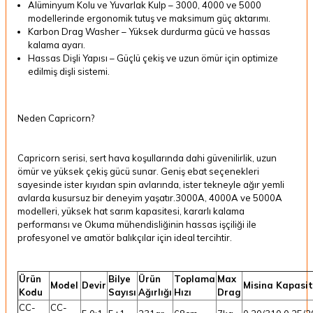
Alüminyum Kolu ve Yuvarlak Kulp – 3000, 4000 ve 5000
modellerinde ergonomik tutuş ve maksimum güç aktarımı.
Karbon Drag Washer – Yüksek durdurma gücü ve hassas
kalama ayarı.
Hassas Dişli Yapısı – Güçlü çekiş ve uzun ömür için optimize
edilmiş dişli sistemi.
Neden Capricorn?
Capricorn serisi, sert hava koşullarında dahi güvenilirlik, uzun
ömür ve yüksek çekiş gücü sunar. Geniş ebat seçenekleri
sayesinde ister kıyıdan spin avlarında, ister tekneyle ağır yemli
avlarda kusursuz bir deneyim yaşatır.3000A, 4000A ve 5000A
modelleri, yüksek hat sarım kapasitesi, kararlı kalama
performansı ve Okuma mühendisliğinin hassas işçiliği ile
profesyonel ve amatör balıkçılar için ideal tercihtir.
Ürün
Bilye
Ürün
Toplama
Max
Model
Devir
Misina Kapasit
Kodu
Sayısı
Ağırlığı
Hızı
Drag
CC-
CC-