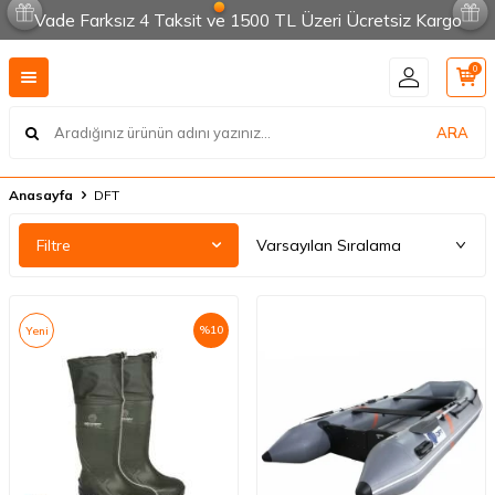
Vade Farksız 4 Taksit ve 1500 TL Üzeri Ücretsiz Kargo
0
ARA
Anasayfa
DFT
Filtre
%
10
Yeni