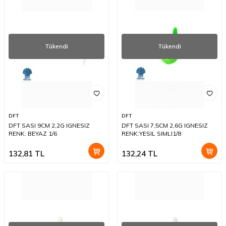
Tükendi
Tükendi
DFT
DFT
DFT SASI 9CM 2,2G IGNESIZ
DFT SASI 7,5CM 2,6G IGNESIZ
RENK: BEYAZ 1/6
RENK:YESIL SIMLI1/8
132,81
TL
132,24
TL