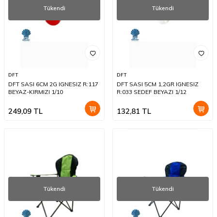
Tükendi
Tükendi
DFT
DFT
DFT SASI 6CM 2G IGNESIZ R:117
DFT SASI 5CM 1,2GR IGNESIZ
BEYAZ-KIRMIZI 1/10
R:033 SEDEF BEYAZI 1/12
249,09
TL
132,81
TL
Tükendi
Tükendi