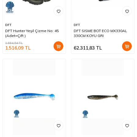
DFT
DFT
DFT Hunter Yeşil Çizme No: 45
DFT SISME BOT ECO MX330AL
(Adet=Çift )
330CM KOYU GRI
1.684,54
TL
1.516,09
TL
62.311,83
TL