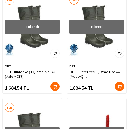
Yeni
Yeni
Tükendi
Tükendi
DFT
DFT
DFT Hunter Yeşil Çizme No: 42
DFT Hunter Yeşil Çizme No: 44
(Adet=Çift)
(Adet=Çift )
1.684,54
TL
1.684,54
TL
Yeni