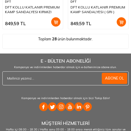
DFT
DFT
DFT KOLLU KATLANIR PREMIUM
DFT KOLLU KATLANIR PREMIUM
KAMP SANDALYESI KIRMIZI
KAMP SANDALYESI ( GRI )
849,59
TL
849,59
TL
Toplam
28
ürün bulunmaktadır.
E - BÜLTEN ABONELİĞİ
Kampanya ve indirimlerden haberdar olmak için e-bültenimize abone olun.
ABONE OL
Kampanya ve indirimlerden haberdar olmak için bizi Takip Edin!
MÜŞTERİ HİZMETLERİ
Hafta içi 08:00 - 18:30 / Hafta sonu 09:00 - 18:00 arası merak ettiğiniz tüm sorular ve