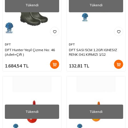
Tükendi
Tükendi
DFT
DFT
DFT Hunter Yeşil Çizme No: 46
DFT SASI 5CM 1,2GR IGNESIZ
(Adet=Çift )
RENK:041 KIRMIZI 1/12
1.684,54
TL
132,81
TL
Tükendi
Tükendi