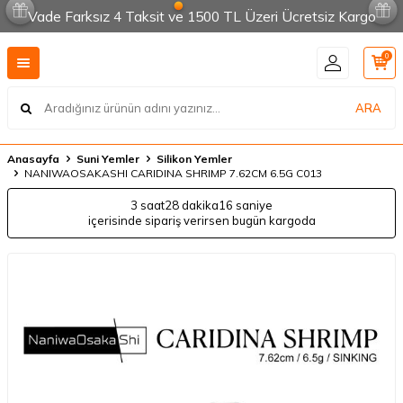
Vade Farksız 4 Taksit ve 1500 TL Üzeri Ücretsiz Kargo
0
ARA
Anasayfa
Suni Yemler
Silikon Yemler
NANIWAOSAKASHI CARIDINA SHRIMP 7.62CM 6.5G C013
3 saat
28 dakika
16 saniye
içerisinde sipariş verirsen bugün kargoda