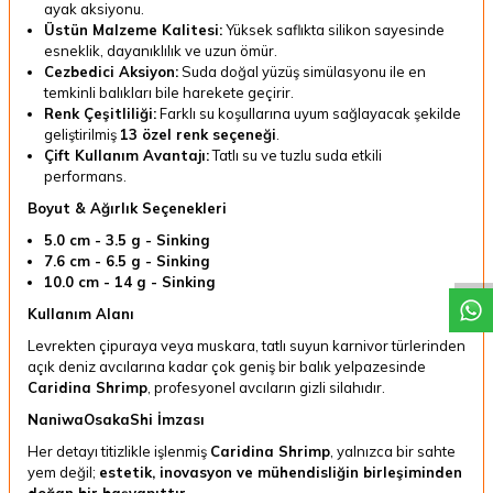
ayak aksiyonu.
Üstün Malzeme Kalitesi:
Yüksek saflıkta silikon sayesinde
esneklik, dayanıklılık ve uzun ömür.
Cezbedici Aksiyon:
Suda doğal yüzüş simülasyonu ile en
temkinli balıkları bile harekete geçirir.
Renk Çeşitliliği:
Farklı su koşullarına uyum sağlayacak şekilde
geliştirilmiş
13 özel renk seçeneği
.
Çift Kullanım Avantajı:
Tatlı su ve tuzlu suda etkili
performans.
W
h
a
t
a
p
p
D
e
s
t
e
H
a
t
t
Boyut & Ağırlık Seçenekleri
5.0 cm - 3.5 g - Sinking
7.6 cm - 6.5 g - Sinking
10.0 cm - 14 g - Sinking
Kullanım Alanı
Levrekten çipuraya veya muskara, tatlı suyun karnivor türlerinden
açık deniz avcılarına kadar çok geniş bir balık yelpazesinde
Caridina Shrimp
, profesyonel avcıların gizli silahıdır.
NaniwaOsakaShi İmzası
Her detayı titizlikle işlenmiş
Caridina Shrimp
, yalnızca bir sahte
yem değil;
estetik, inovasyon ve mühendisliğin birleşiminden