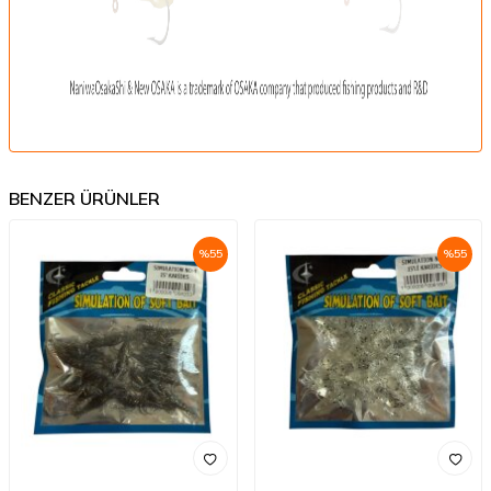
BENZER ÜRÜNLER
%
55
%
55