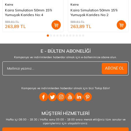
Kaira
Kaira
Kaira Simulation 50mm 15'li
Kaira Simulation 50mm 15'li
Yumuşak Karides No:4
Yumuşak Karides No:2
588,81
TL
588,81
TL
263,89
TL
263,89
TL
E - BÜLTEN ABONELİĞİ
Kampanya ve indirimlerden haberdar olmak için e-bültenimize abone olun.
ABONE OL
Kampanya ve indirimlerden haberdar olmak için bizi Takip Edin!
MÜŞTERİ HİZMETLERİ
Hafta içi 08:00 - 18:30 / Hafta sonu 09:00 - 18:00 arası merak ettiğiniz tüm sorular ve
siparişleriniz için ulaşabilirsiniz.