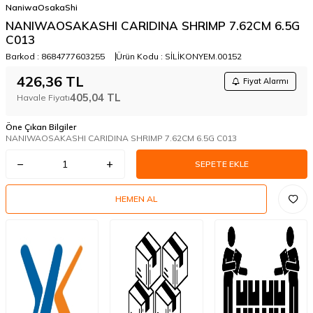
NaniwaOsakaShi
NANIWAOSAKASHI CARIDINA SHRIMP 7.62CM 6.5G
C013
Barkod :
8684777603255
Ürün Kodu :
SİLİKONYEM.00152
426,36
TL
Fiyat Alarmı
405,04
TL
Havale Fiyatı
Öne Çıkan Bilgiler
NANIWAOSAKASHI CARIDINA SHRIMP 7.62CM 6.5G C013
SEPETE EKLE
HEMEN AL