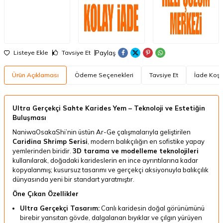
Paylaş
Listeye Ekle
Tavsiye Et
Ürün Açıklaması
Ödeme Seçenekleri
Tavsiye Et
İade Koşul
Ultra Gerçekçi Sahte Karides Yem – Teknoloji ve Estetiğin
Buluşması
NaniwaOsakaShi’nin üstün Ar-Ge çalışmalarıyla geliştirilen
Caridina Shrimp Serisi
, modern balıkçılığın en sofistike yapay
yemlerinden biridir.
3D tarama ve modelleme teknolojileri
kullanılarak, doğadaki karideslerin en ince ayrıntılarına kadar
kopyalanmış; kusursuz tasarımı ve gerçekçi aksiyonuyla balıkçılık
dünyasında yeni bir standart yaratmıştır.
Öne Çıkan Özellikler
Ultra Gerçekçi Tasarım:
Canlı karidesin doğal görünümünü
birebir yansıtan gövde, dalgalanan bıyıklar ve çılgın yürüyen