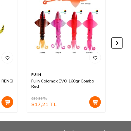
FUJIN
FUJIN
 RENGI
Fujin Calamax EVO 160gr Combo
Fujin
Red
Forest
939,36
TL
939,36
817,21
TL
817,