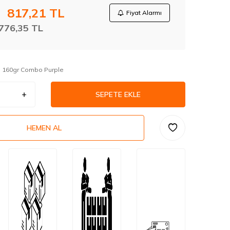
817,21
TL
Fiyat Alarmı
776,35
TL
O 160gr Combo Purple
SEPETE EKLE
HEMEN AL