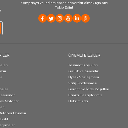
Kampanya ve indirimlerden haberdar olmak için bizi
Takip Edin!
e
İLER
ÖNEMLİ BİLGİLER
eleri
Teslimat Koşulları
ları
Gizlilik ve Güvenlik
er
Üyelik Sözleşmesi
Satış Sözleşmesi
ipsler
Garanti ve İade Koşulları
sesuarları
Banka Hesaplarımız
ve Motorlar
Hakkımızda
eri
utdoor Ürünleri
ekstil
Serpmeler