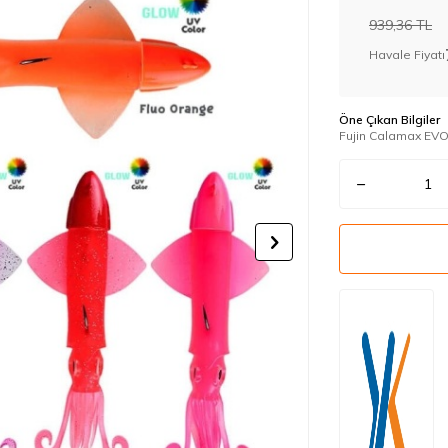
939,36
TL
Havale Fiyatı
Öne Çıkan Bilgiler
Fujin Calamax EV