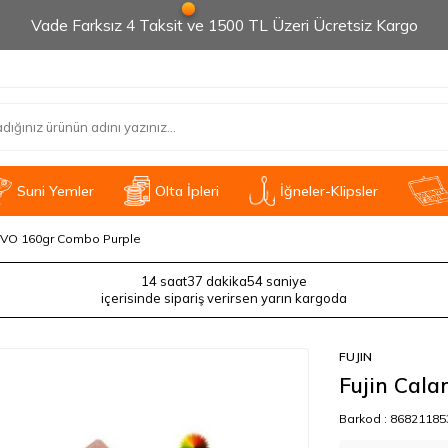
Vade Farksız 4 Taksit ve 1500 TL Üzeri Ücretsiz Kargo
Suni Yemler
Olta İpleri
İğneler-Klipsler
EVO 160gr Combo Purple
14 saat
37 dakika
53 saniye
içerisinde sipariş verirsen yarın kargoda
FUJIN
Fujin Cal
Barkod :
86821185