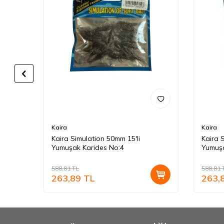
Kaira
Kaira
.SARI
Kaira Simulation 50mm 15'li
Kaira 
Yumuşak Karides No:4
Yumuşa
588,81
TL
588,81
263,89
TL
263,