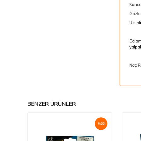
Kanca
Gözle
Uzunl
Calama
yalpal
Not: R
BENZER ÜRÜNLER
%
55