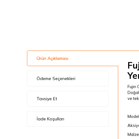
Ürün Açıklaması
Fu
Y
Ödeme Seçenekleri
Fujin 
Doğal 
Tavsiye Et
ve te
Model
İade Koşulları
Aksiy
Malzem