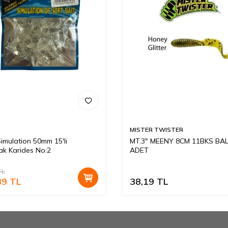
MISTER TWISTER
Simulation 50mm 15'li
MT.3" MEENY 8CM 11BKS BAL
k Karides No:2
ADET
TL
89
TL
38,19
TL