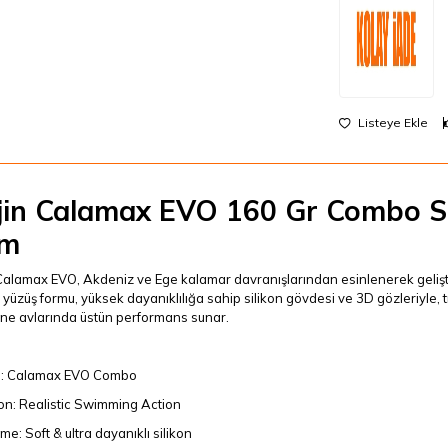
Listeye Ekle
jin Calamax EVO 160 Gr Combo Sq
em
Calamax EVO, Akdeniz ve Ege kalamar davranışlarından esinlenerek geliştiril
yüzüş formu, yüksek dayanıklılığa sahip silikon gövdesi ve 3D gözleriyle, tı
kne avlarında üstün performans sunar.
: Calamax EVO Combo
on: Realistic Swimming Action
e: Soft & ultra dayanıklı silikon