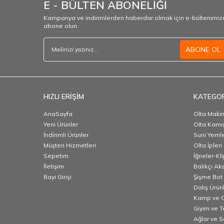
E - BÜLTEN ABONELİĞİ
Kampanya ve indirimlerden haberdar olmak için e-bültenimiz
abone olun.
ABONE OL
HIZLI ERİŞİM
KATEGOR
AnaSayfa
Olta Makin
Yeni Ürünler
OIta Kamış
İndirimli Ürünler
Suni Yeml
Müşteri Hizmetleri
Olta İpleri
Sepetim
İğneler-Kl
İletişim
Balıkçı Ak
Bayi Girişi
Şişme Bot 
Dalış Ürünl
Kamp ve O
Giyim ve T
Ağlar ve 