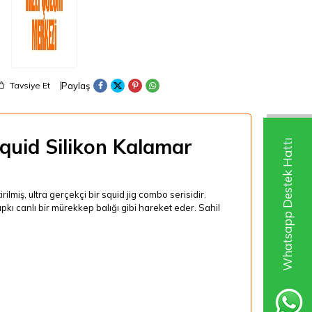
Paylaş
Tavsiye Et
uid Silikon Kalamar
Whatsapp Destek Hattı
miş, ultra gerçekçi bir squid jig combo serisidir.
pkı canlı bir mürekkep balığı gibi hareket eder. Sahil