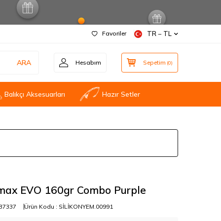
Favoriler
TR − TL
ARA
Hesabım
Sepetim
(
0
)
Balıkçı Aksesuarları
Hazır Setler
amax EVO 160gr Combo Purple
37337
Ürün Kodu :
SİLİKONYEM.00991