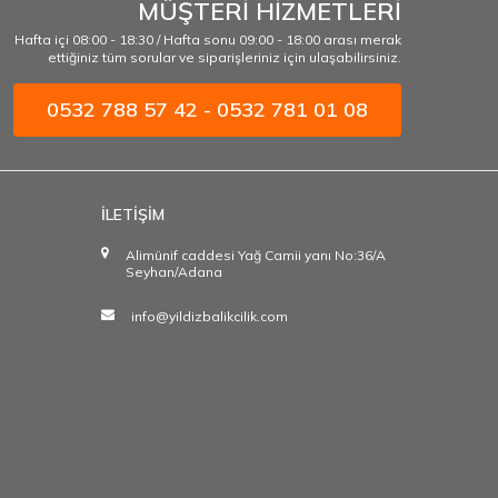
MÜŞTERİ HİZMETLERİ
Hafta içi 08:00 - 18:30 / Hafta sonu 09:00 - 18:00 arası merak
ettiğiniz tüm sorular ve siparişleriniz için ulaşabilirsiniz.
0532 788 57 42 - 0532 781 01 08
İLETİŞİM
Alimünif caddesi Yağ Camii yanı No:36/A
Seyhan/Adana
info@yildizbalikcilik.com