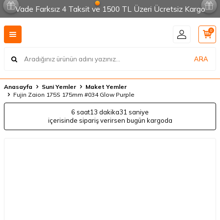
Vade Farksız 4 Taksit ve 1500 TL Üzeri Ücretsiz Kargo
0
ARA
Anasayfa
Suni Yemler
Maket Yemler
Fujin Zaion 175S 175mm #034 Glow Purple
6 saat
13 dakika
30 saniye
içerisinde sipariş verirsen bugün kargoda