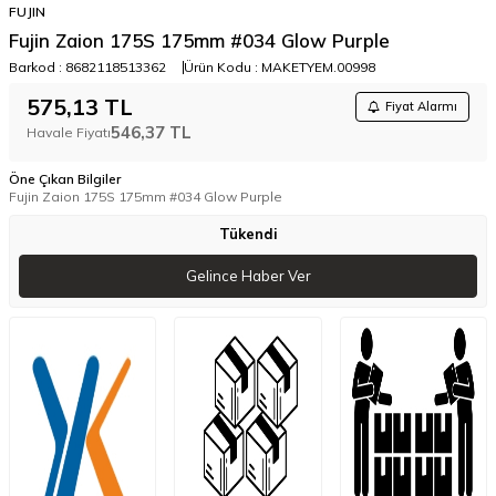
FUJIN
Fujin Zaion 175S 175mm #034 Glow Purple
Barkod :
8682118513362
Ürün Kodu :
MAKETYEM.00998
575,13
TL
Fiyat Alarmı
546,37
TL
Havale Fiyatı
Öne Çıkan Bilgiler
Fujin Zaion 175S 175mm #034 Glow Purple
Tükendi
Gelince Haber Ver