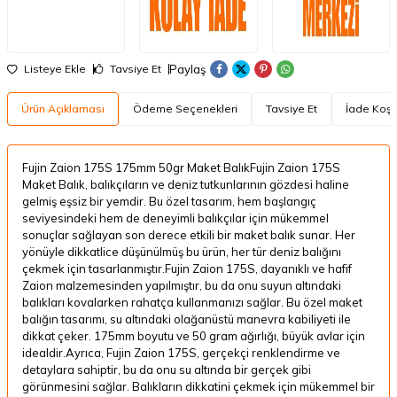
Paylaş
Listeye Ekle
Tavsiye Et
Ürün Açıklaması
Ödeme Seçenekleri
Tavsiye Et
İade Koşul
Fujin Zaion 175S 175mm 50gr Maket BalıkFujin Zaion 175S
Maket Balık, balıkçıların ve deniz tutkunlarının gözdesi haline
gelmiş eşsiz bir yemdir. Bu özel tasarım, hem başlangıç ​​
seviyesindeki hem de deneyimli balıkçılar için mükemmel
sonuçlar sağlayan son derece etkili bir maket balık sunar. Her
yönüyle dikkatlice düşünülmüş bu ürün, her tür deniz balığını
çekmek için tasarlanmıştır.Fujin Zaion 175S, dayanıklı ve hafif
Zaion malzemesinden yapılmıştır, bu da onu suyun altındaki
balıkları kovalarken rahatça kullanmanızı sağlar. Bu özel maket
balığın tasarımı, su altındaki olağanüstü manevra kabiliyeti ile
dikkat çeker. 175mm boyutu ve 50 gram ağırlığı, büyük avlar için
idealdir.Ayrıca, Fujin Zaion 175S, gerçekçi renklendirme ve
detaylara sahiptir, bu da onu su altında bir gerçek gibi
görünmesini sağlar. Balıkların dikkatini çekmek için mükemmel bir