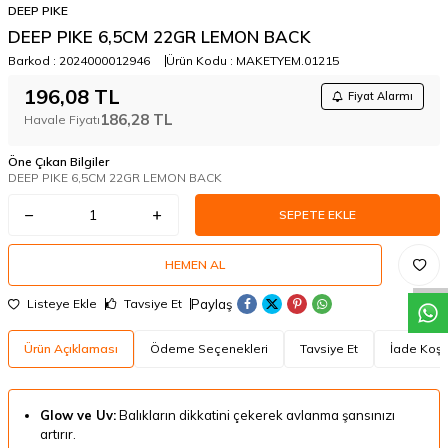
DEEP PIKE
DEEP PIKE 6,5CM 22GR LEMON BACK
Barkod :
2024000012946
Ürün Kodu :
MAKETYEM.01215
196,08
TL
Fiyat Alarmı
186,28
TL
Havale Fiyatı
Öne Çıkan Bilgiler
DEEP PIKE 6,5CM 22GR LEMON BACK
SEPETE EKLE
W
h
a
t
a
p
p
D
e
s
t
e
H
a
t
t
HEMEN AL
Paylaş
Listeye Ekle
Tavsiye Et
Ürün Açıklaması
Ödeme Seçenekleri
Tavsiye Et
İade Koşul
Glow ve Uv:
Balıkların dikkatini çekerek avlanma şansınızı
artırır.