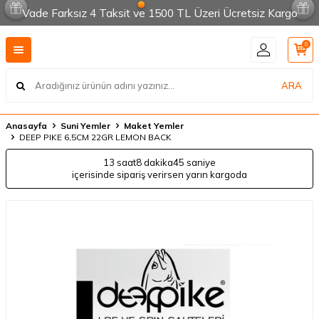
Vade Farksız 4 Taksit ve 1500 TL Üzeri Ücretsiz Kargo
0
ARA
Anasayfa
Suni Yemler
Maket Yemler
DEEP PIKE 6,5CM 22GR LEMON BACK
13 saat
8 dakika
45 saniye
içerisinde sipariş verirsen yarın kargoda