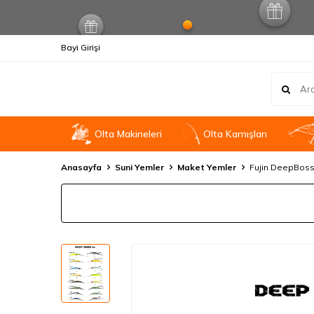
Bayi Girişi
Olta Makineleri
OIta Kamışları
Anasayfa
Suni Yemler
Maket Yemler
Fujin DeepBoss