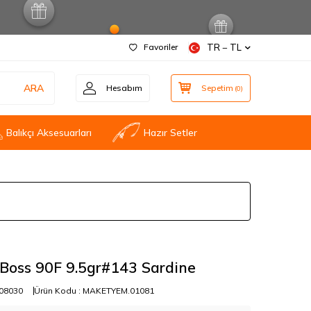
Favoriler
TR − TL
ARA
Hesabım
Sepetim
(
0
)
Balıkçı Aksesuarları
Hazır Setler
Boss 90F 9.5gr#143 Sardine
08030
Ürün Kodu :
MAKETYEM.01081