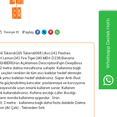
Whatsapp Destek Hattı
Paylaş
Tavsiye Et
 Tükendi165 Tükendi068 İ.Avcı141 Flashes
rl Lemon241 Fire Tiger240 MEH-D238 Banana
EHBERİÜrün Açıklaması DescriptionFujin DeepBoss
, 2 metre dalma mesafesine sahiptir. Kullanıma bağlı
ilen renkleri ile tüm avcı balıklar hedef alınmıştır.
yırtıcı balıkları hedef alabilirsiniz. Süper Anti-Rust
yla güçlendirilmiş kancalar, paslanmaya ve korozyona
 sayesinde uzun ömürlü kullanım sunar. Kullanım
ullanabilirsiniz.-Kofana avcılığı-Lüfer Avcılığı-
ıkların avında kullanıma uygundur. Ürün
: 2 metre - kullanıma bağlı daha fazla dalabilir.Dalma
pin (At-Çek) - Tekneden Sırtı