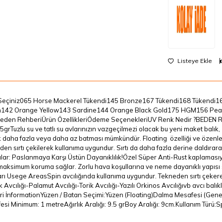
Listeye Ekle
eçiniz065 Horse Mackerel Tükendi145 Bronze167 Tükendi168 Tükendi166
142 Orange Yellow143 Sardine144 Orange Black Gold175 HGM156 Pea
eden RehberiÜrün ÖzellikleriÖdeme SeçenekleriUV Renk Nedir ?BEDEN R
5grTuzlu su ve tatlı su avlarınızın vazgeçilmezi olacak bu yeni maket balık
 daha fazla veya daha az batması mümkündür. Floating özelliği ve özenle seç
en sırtı çekilerek kullanıma uygundur. Sırtı da daha fazla derine daldırarak 
lar: Paslanmaya Karşı Üstün Dayanıklılık!Özel Süper Anti-Rust kaplaması
maksimum koruma sağlar. Zorlu hava koşullarına ve neme dayanıklı yapısı
rı Usege AreasSpin avcılığında kullanıma uygundur. Tekneden sırtı çekerek k
 Avcılığı-Palamut Avcılığı-Torik Avcılığı-Yazılı Orkinos Avcılığıvb avcı bal
eri İnformationYüzen / Batan Seçimi:Yüzen (Floating)Dalma Mesafesi (Genel)
si Minimum: 1 metreAğırlık Aralığı: 9.5 grBoy Aralığı: 9cm.Kullanım Türü:S