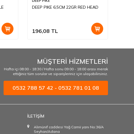
DEEP PIKE
DEEP P
LE
DEEP PIKE 6,5CM 22GR RED HEAD
DEEP 
196,08
TL
165,
MÜŞTERİ HİZMETLERİ
Hafta içi 08:00 - 18:30 / Hafta sonu 09:00 - 18:00 arası merak
ettiğiniz tüm sorular ve siparişleriniz için ulaşabilirsiniz.
0532 788 57 42 - 0532 781 01 08
İLETİŞİM
Alimünif caddesi Yağ Camii yanı No:36/A
Seyhan/Adana