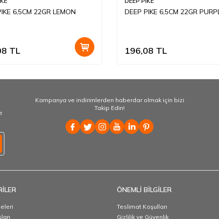
IKE
DEEP PIKE
PIKE 6,5CM 22GR LEMON
DEEP PIKE 6,5CM 22GR PURP
08
TL
196,08
TL
Kampanya ve indirimlerden haberdar olmak için bizi
Takip Edin!
e
İLER
ÖNEMLİ BİLGİLER
eleri
Teslimat Koşulları
ları
Gizlilik ve Güvenlik