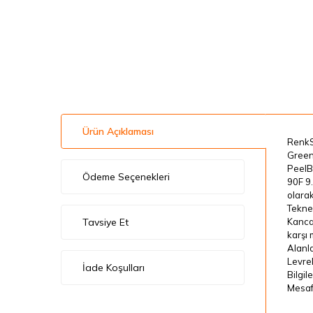
Ürün Açıklaması
RenkS
Green
PeelB
Ödeme Seçenekleri
90F 9.
olarak
Tekned
Tavsiye Et
Kanca
karşı 
Alanla
Levrek
İade Koşulları
Bilgil
Mesafe