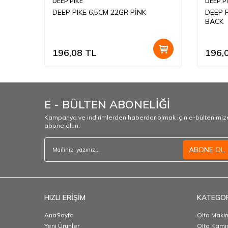
DEEP PIKE
DEEP P
A
DEEP PIKE 6,5CM 22GR PİNK
DEEP 
BACK
196,08
TL
196,
E - BÜLTEN ABONELİĞİ
Kampanya ve indirimlerden haberdar olmak için e-bültenimiz
abone olun.
ABONE OL
HIZLI ERİŞİM
KATEGOR
AnaSayfa
Olta Makin
Yeni Ürünler
OIta Kamış