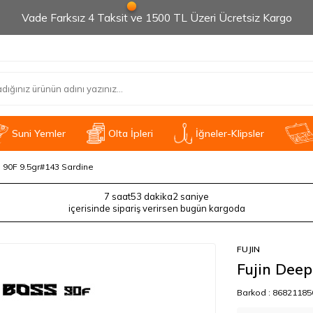
Vade Farksız 4 Taksit ve 1500 TL Üzeri Ücretsiz Kargo
Suni Yemler
Olta İpleri
İğneler-Klipsler
 90F 9.5gr#143 Sardine
7 saat
53 dakika
2 saniye
içerisinde sipariş verirsen bugün kargoda
FUJIN
Fujin Deep
Barkod :
86821185