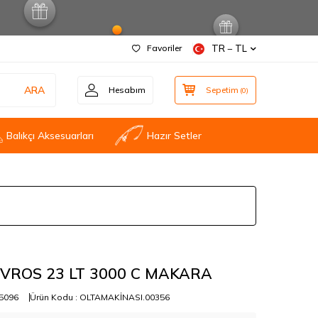
Favoriler
TR − TL
ARA
Hesabım
Sepetim
(
0
)
Balıkçı Aksesuarları
Hazır Setler
VROS 23 LT 3000 C MAKARA
5096
Ürün Kodu :
OLTAMAKİNASI.00356