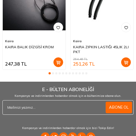
Kaira
Kaira
KAIRA BALIK DİZGİSİ KROM
KAIRA ZIPKIN LASTIĞI 45LIK 2LI
PKT
264,48
TL
247,38
TL
251,26
TL
E - BÜLTEN ABONELİĞİ
Kampanya ve indirimlerden haberdar olmak için e-bültenimize abone olun.
ABONE OL
Kampanya ve indirimlerden haberdar olmak için bizi Takip Edin!