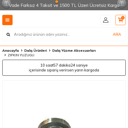
Vade Farksız 4 Taksit ve 1500 TL Üzeri Ücretsiz Kargo
0
ARA
Anasayfa
Dalış Ürünleri
Dalış Yüzme Aksesuarları
ZIPKIN YUZUGU
10 saat
57 dakika
24 saniye
içerisinde sipariş verirsen yarın kargoda