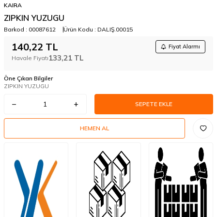
KAIRA
ZIPKIN YUZUGU
Barkod :
00087612
Ürün Kodu :
DALIŞ.00015
140,22
TL
Fiyat Alarmı
133,21
TL
Havale Fiyatı
Öne Çıkan Bilgiler
ZIPKIN YUZUGU
SEPETE EKLE
HEMEN AL