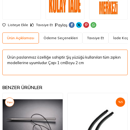
Paylaş
Listeye Ekle
Tavsiye Et
Ürün Açıklaması
Ödeme Seçenekleri
Tavsiye Et
İade Koşul
Ürün paslanmaz özelliğe sahiptir.Şiş yüzüğü kullanılan tüm zıpkın
modellerine uyumludur.Çapı 1 cmBoyu 2 cm
BENZER ÜRÜNLER
%
5
Yeni