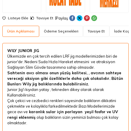
Paylaş
Listeye Ekle
Tavsiye Et
Ürün Açıklaması
Ödeme Seçenekleri
Tavsiye Et
İade Koşul
WILY JUNIOR JIG
Ülkemizde en çok tercih edilen LRF jig modellerimizden biri de
junior'dır. Nedeni Suda Hızla Hareket etmesini ve atraksiyon
Sağlayan Slim Gövde tasarımına sahip olmasıdır.
Sahtenin avcı olması onun yüzüş kalitesi, , avcının sahteye
vereceği aksiyon gibi özelliklerle daha çok alakalıdır. Bütün
Bunları Wily jig balıklarında bulabilirsiniz.
Junior Jig'i kıyıdan yatay , tekneden dikey olarak olarak
Kullanabilirsiniz.
Çok çekici ve cezbedici renkleri sayesinde balıkların dikkatini
çekmekte ve kolaylıkla farkedilmektedir.Bazı Modellerimizde
gece avı ve
karanlık sular için parlayan yeşil fosfor ve UV
rengi eklenmiş
olup balıkların sizin yeminizi bulması çok kolay
olmaktadır.