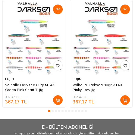
%
4
%
4
FUJIN
FUJIN
Valhalla Darksea 80gr MT43
Valhalla Darksea 80gr MT40
Green Pink Chart T. Jig
Pinky Low Jig
382,47
TL
382,47
TL
367,17
TL
367,17
TL
E - BÜLTEN ABONELİĞİ
Kampanya ve indirimlerden haberdar olmak için e-bültenimize abone olun.