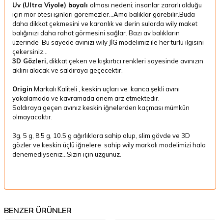
Uv (Ultra Viyole) boyalı
olması nedeni; insanlar zararlı olduğu
için mor ötesi ışınları göremezler...Ama balıklar görebilir.Buda
daha dikkat çekmesini ve karanlık ve derin sularda wily maket
balığınızı daha rahat görmesini sağlar. Bazı av balıkların
üzerinde Bu sayede avınızı wily JİG modelimiz ile her türlü ilgisini
çekersiniz...
3D Gözleri,
dikkat çeken ve kışkırtıcı renkleri sayesinde avınızın
aklını alacak ve saldıraya geçecektir.
Origin
Markalı Kaliteli , keskin uçları ve kanca şekli avını
yakalamada ve kavramada önem arz etmektedir.
Saldıraya geçen avınız keskin iğnelerden kaçması mümkün
olmayacaktır.
3g, 5 g, 8.5 g, 10.5 g ağırlıklara sahip olup, slim gövde ve 3D
gözler ve keskin üçlü iğnelere sahip wily markalı modelimizi hala
denemediyseniz...Sizin için üzgünüz.
BENZER ÜRÜNLER