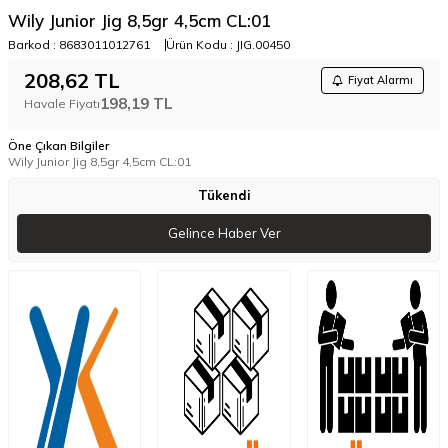
Wily Junior Jig 8,5gr 4,5cm CL:01
Barkod :
8683011012761
Ürün Kodu :
JIG.00450
208,62
TL
Fiyat Alarmı
198,19
TL
Havale Fiyatı
Öne Çıkan Bilgiler
Wily Junior Jig 8,5gr 4,5cm CL:01
Tükendi
Gelince Haber Ver