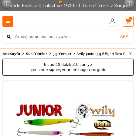
Vade Farksız 4 Taksit ve 1500 TL Üzeri Ücretsiz Kargo
0
ARA
Anasayfa
Suni Yemler
Jig Yemler
Wily Junior Jig 8,5gr 4,5cm CL:01
5 saat
19 dakika
15 saniye
içerisinde sipariş verirsen bugün kargoda