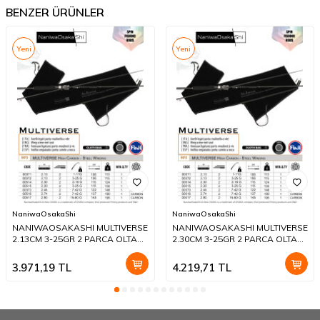
BENZER ÜRÜNLER
Yeni
Yeni
NaniwaOsakaShi
NaniwaOsakaShi
NANIWAOSAKASHI MULTIVERSE
NANIWAOSAKASHI MULTIVERSE
2.13CM 3-25GR 2 PARCA OLTA
2.30CM 3-25GR 2 PARCA OLTA
KAMIŞI
KAMIŞI
3.971,19
TL
4.219,71
TL