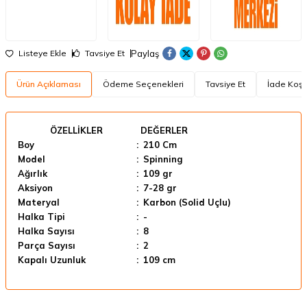
Paylaş
Listeye Ekle
Tavsiye Et
Ürün Açıklaması
Ödeme Seçenekleri
Tavsiye Et
İade Koşul
ÖZELLİKLER
DEĞERLER
Boy
:
210 Cm
Model
:
Spinning
Ağırlık
:
109 gr
Aksiyon
:
7-28 gr
Materyal
:
Karbon (Solid Uçlu)
Halka Tipi
:
-
Halka Sayısı
:
8
Parça Sayısı
:
2
Kapalı Uzunluk
:
109 cm