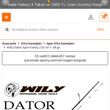
Vade Farksız 4 Taksit ve 1500 TL Üzeri Ücretsiz Kargo
0
ARA
Anasayfa
OIta Kamışları
Spin Olta Kamışları
Wily Dator Spin Kamış 210 cm 7-28 gr
15 saat
11 dakika
57 saniye
içerisinde sipariş verirsen bugün kargoda