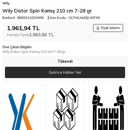
Wily
Wily Dator Spin Kamış 210 cm 7-28 gr
Barkod :
8683011030499
Ürün Kodu :
OLTAKAMIŞI.00709
1.961,94
TL
Fiyat Alarmı
1.863,84
TL
Havale Fiyatı
Öne Çıkan Bilgiler
Wily Dator Spin Kamış 210 cm 7-28 gr
Tükendi
Gelince Haber Ver