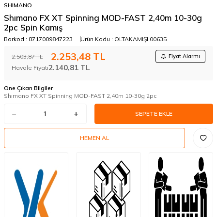
SHIMANO
Shımano FX XT Spinning MOD-FAST 2,40m 10-30g
2pc Spin Kamış
Barkod :
8717009847223
Ürün Kodu :
OLTAKAMIŞI.00635
2.253,48
TL
2.503,87
TL
Fiyat Alarmı
2.140,81
TL
Havale Fiyatı
Öne Çıkan Bilgiler
Shımano FX XT Spinning MOD-FAST 2,40m 10-30g 2pc
SEPETE EKLE
HEMEN AL