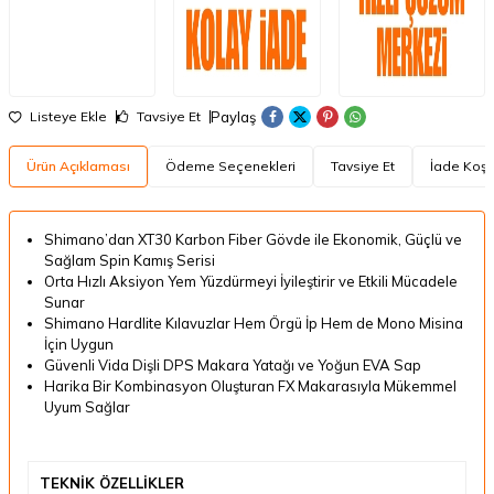
Paylaş
Listeye Ekle
Tavsiye Et
Ürün Açıklaması
Ödeme Seçenekleri
Tavsiye Et
İade Koşul
Shimano’dan XT30 Karbon Fiber Gövde ile Ekonomik, Güçlü ve
Sağlam Spin Kamış Serisi
Orta Hızlı Aksiyon Yem Yüzdürmeyi İyileştirir ve Etkili Mücadele
Sunar
Shimano Hardlite Kılavuzlar Hem Örgü İp Hem de Mono Misina
İçin Uygun
Güvenli Vida Dişli DPS Makara Yatağı ve Yoğun EVA Sap
Harika Bir Kombinasyon Oluşturan FX Makarasıyla Mükemmel
Uyum Sağlar
TEKNİK ÖZELLİKLER