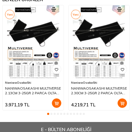
Yeni
Yeni
NaniwaOsakaShi
NaniwaOsakaShi
NANIWAOSAKASHI MULTIVERSE
NANIWAOSAKASHI MULTIVERSE
2.13CM 3-25GR 2 PARCA OLTA
2.30CM 3-25GR 2 PARCA OLTA
KAMIŞI
KAMIŞI
3.971,19
TL
4.219,71
TL
E - BÜLTEN ABONELİĞİ