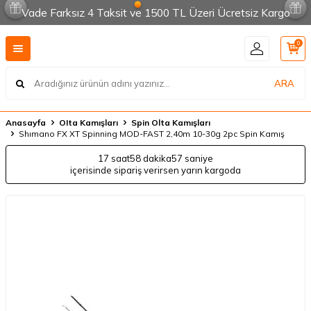
Vade Farksız 4 Taksit ve 1500 TL Üzeri Ücretsiz Kargo
0
ARA
Anasayfa
OIta Kamışları
Spin Olta Kamışları
Shımano FX XT Spinning MOD-FAST 2,40m 10-30g 2pc Spin Kamış
17 saat
58 dakika
57 saniye
içerisinde sipariş verirsen yarın kargoda