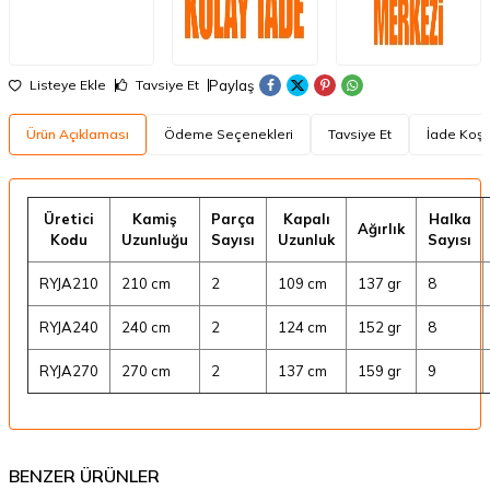
Paylaş
Listeye Ekle
Tavsiye Et
Ürün Açıklaması
Ödeme Seçenekleri
Tavsiye Et
İade Koşul
Üretici
Kamiş
Parça
Kapalı
Halka
Ağırlık
Kodu
Uzunluğu
Sayısı
Uzunluk
Sayısı
RYJA210
210 cm
2
109 cm
137 gr
8
RYJA240
240 cm
2
124 cm
152 gr
8
RYJA270
270 cm
2
137 cm
159 gr
9
BENZER ÜRÜNLER