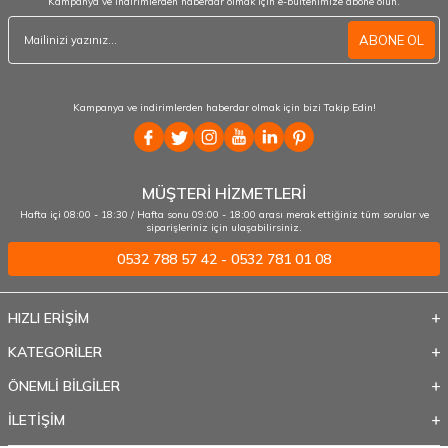
Kampanya ve indirimlerden haberdar olmak için e-bültenimize abone olun.
ABONE OL
Kampanya ve indirimlerden haberdar olmak için bizi Takip Edin!
MÜŞTERİ HİZMETLERİ
Hafta içi 08:00 - 18:30 / Hafta sonu 09:00 - 18:00 arası merak ettiğiniz tüm sorular ve
siparişleriniz için ulaşabilirsiniz.
0532 788 57 42 - 0532 781 01 08
HIZLI ERİŞİM
KATEGORİLER
ÖNEMLİ BİLGİLER
İLETİŞİM