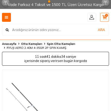
Vade Farksız 4 Taksit ve 1500 TL Üzeri Ücretsiz Kargo
0
ARA
Anasayfa
OIta Kamışları
Spin Olta Kamışları
RYUJI AERO 2.40M 4-35GR 2P SPIN KAMIŞ
11 saat
41 dakika
34 saniye
içerisinde sipariş verirsen bugün kargoda