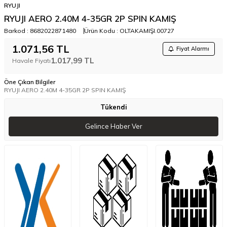
RYUJI
RYUJI AERO 2.40M 4-35GR 2P SPIN KAMIŞ
Barkod :
8682022871480
Ürün Kodu :
OLTAKAMIŞI.00727
1.071,56
TL
Fiyat Alarmı
1.017,99
TL
Havale Fiyatı
Öne Çıkan Bilgiler
RYUJI AERO 2.40M 4-35GR 2P SPIN KAMIŞ
Tükendi
Gelince Haber Ver