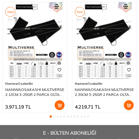
Yeni
Yeni
NaniwaOsakaShi
NaniwaOsakaShi
NANIWAOSAKASHI MULTIVERSE
NANIWAOSAKASHI MULTIVERSE
2.13CM 3-25GR 2 PARCA OLTA
2.30CM 3-25GR 2 PARCA OLTA
KAMIŞI
KAMIŞI
3.971,19
TL
4.219,71
TL
E - BÜLTEN ABONELİĞİ