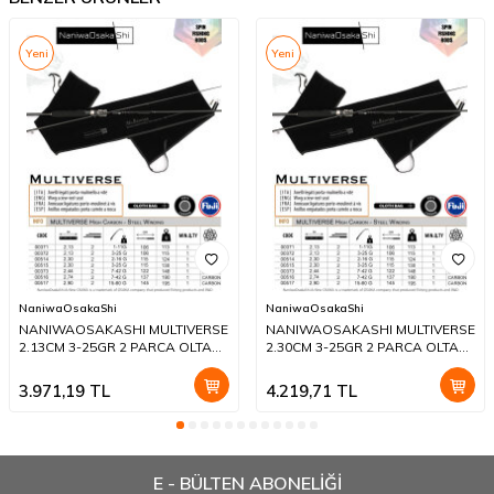
Yeni
Yeni
NaniwaOsakaShi
NaniwaOsakaShi
NANIWAOSAKASHI MULTIVERSE
NANIWAOSAKASHI MULTIVERSE
2.13CM 3-25GR 2 PARCA OLTA
2.30CM 3-25GR 2 PARCA OLTA
KAMIŞI
KAMIŞI
3.971,19
TL
4.219,71
TL
E - BÜLTEN ABONELİĞİ