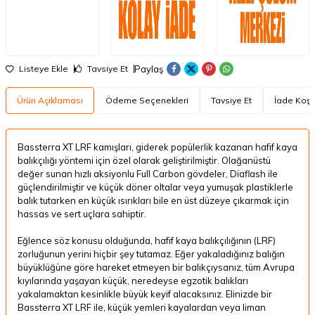
Paylaş
Listeye Ekle
Tavsiye Et
Ürün Açıklaması
Ödeme Seçenekleri
Tavsiye Et
İade Koşul
Bassterra XT LRF kamışları, giderek popülerlik kazanan hafif kaya
balıkçılığı yöntemi için özel olarak geliştirilmiştir. Olağanüstü
değer sunan hızlı aksiyonlu Full Carbon gövdeler, Diaflash ile
güçlendirilmiştir ve küçük döner oltalar veya yumuşak plastiklerle
balık tutarken en küçük ısırıkları bile en üst düzeye çıkarmak için
hassas ve sert uçlara sahiptir.
Eğlence söz konusu olduğunda, hafif kaya balıkçılığının (LRF)
zorluğunun yerini hiçbir şey tutamaz. Eğer yakaladığınız balığın
büyüklüğüne göre hareket etmeyen bir balıkçıysanız, tüm Avrupa
kıyılarında yaşayan küçük, neredeyse egzotik balıkları
yakalamaktan kesinlikle büyük keyif alacaksınız. Elinizde bir
Bassterra XT LRF ile, küçük yemleri kayalardan veya liman