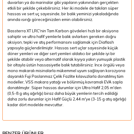
duvarları ya da marinalar gibi yapıların yakınından gerçekten
etkili bir şekilde çekebilirsiniz. Her iki modele de takılan süper
hassas ve sert uç sayesinde, bir balık yeminizi yakaladığında
anında ısırığı göreceğinizden emin olabilirsiniz.
Bassterra XT LRC'nin Tam Karbon gövdeleri hızlı bir aksiyona
sahiptir ve ultra hafif yemlerle balık avlarken gereken doğru
aksiyon, tepki ve atış performansını sağlamak için Diaflash
yapısıyla güçlendirilmiştir. Hassas sert uçlar sayesinde küçük
döner yemleri ve diğer sert yemleri aldatıcı bir şekilde iyi bir
şekilde atabilir veya alternatif olarak kıyıya yakın yumuşak plastik
bir oltayla üstün hassasiyetle balık tutabilirsiniz. İnce örgülü veya
mono makaralı misinalarla mükemmel uyum sağlayan korozyona
dayanıklı Fuji Paslanmaz Çelik Fazlite kılavuzlarla donatılmış tüm
modeller, VSS makara yatağı ve bölünmüş kavramalı EVA sapla
donatılmıştır. Süper hassas durumlar için Ultra Hafif 2,05 m'den
(0,5-8 g atış ağırlığı) biraz daha büyük yemlerin tercih edildiği
daha zorlu durumlar için Hafif Güçlü 2,44 m'ye (3-15 g atış ağırlığı)
kadar dört modelde mevcuttur.
BENZER ÜRÜNLER