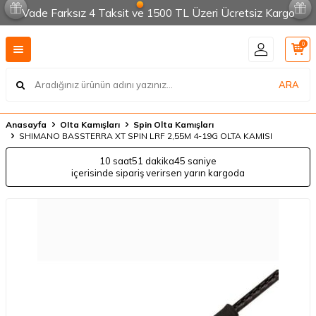
Vade Farksız 4 Taksit ve 1500 TL Üzeri Ücretsiz Kargo
0
ARA
Anasayfa
OIta Kamışları
Spin Olta Kamışları
SHIMANO BASSTERRA XT SPIN LRF 2,55M 4-19G OLTA KAMISI
10 saat
51 dakika
45 saniye
içerisinde sipariş verirsen yarın kargoda