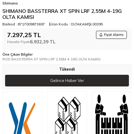
Shimano
SHIMANO BASSTERRA XT SPIN LRF 2,55M 4-19G
OLTA KAMISI
Barkod :
8717009873697
Ürün Kodu :
OLTAKAMIŞI.00395
7.297,25
TL
Fiyat Alarmı
6.932,39
TL
Havale Fiyatı
Öne Çıkan Bilgiler
ROD BASSTERRA XT SPIN LRF 2,55M 4-19G OLTA KAMISI
Tükendi
Gelince Haber Ver