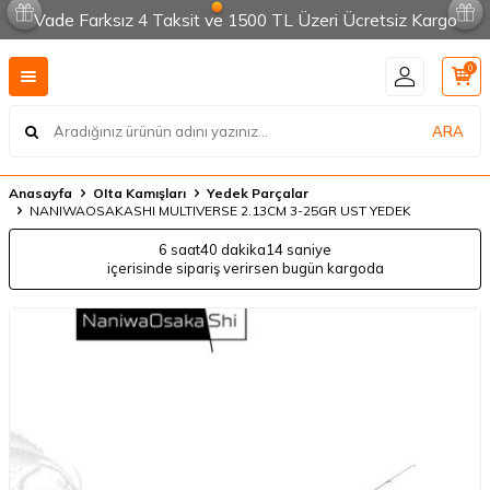
Vade Farksız 4 Taksit ve 1500 TL Üzeri Ücretsiz Kargo
0
ARA
Anasayfa
OIta Kamışları
Yedek Parçalar
NANIWAOSAKASHI MULTIVERSE 2.13CM 3-25GR UST YEDEK
6 saat
40 dakika
13 saniye
içerisinde sipariş verirsen bugün kargoda