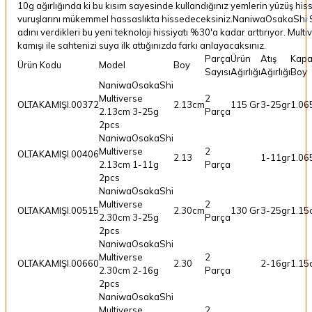
10g ağırlığında ki bu kısım sayesinde kullandığınız yemlerin yüzüş hissi
vuruşlarını mükemmel hassaslıkta hissedeceksiniz.NaniwaOsakaShi
adını verdikleri bu yeni teknoloji hissiyatı %30'a kadar arttırıyor. Multi
kamışı ile sahtenizi suya ilk attığınızda farkı anlayacaksınız.
Parça
Ürün
Atış
Kapa
Ürün Kodu
Model
Boy
Sayısı
Ağırlığı
Ağırlığı
Boy
NaniwaOsakaShi
Multiverse
2
OLTAKAMIŞI.00372
2.13cm
115 Gr
3-25gr
1.06
2.13cm 3-25g
Parça
2pcs
NaniwaOsakaShi
Multiverse
2
OLTAKAMIŞI.00406
2.13
1-11gr
1.06
2.13cm 1-11g
Parça
2pcs
NaniwaOsakaShi
Multiverse
2
OLTAKAMIŞI.00515
2.30cm
130 Gr
3-25gr
1.15
2.30cm 3-25g
Parça
2pcs
NaniwaOsakaShi
Multiverse
2
OLTAKAMIŞI.00660
2.30
2-16gr
1.15
2.30cm 2-16g
Parça
2pcs
NaniwaOsakaShi
Multiverse
2