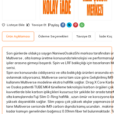
Paylaş
Listeye Ekle
Tavsiye Et
Ürün Açıklaması
Ödeme Seçenekleri
Tavsiye Et
İade Koşul
Son günlerde oldukça saygın NaniwaOsakaShi markası tarafından ür
Multiverse , olta kamışı üretme konusunda teknolojisi ve performansıy
iyiler arasına girmeyi başardı. Spin ve LRF balıkçılığı için tasarlanan M
serisi,
Spin avı konusunda ciddiyseniz ve olta balıkçılığı ürünleri arasında en 
avlanmak istiyorsanız, Multiverse serisi tam size göre.Geliştirilmiş IM
kullanımı Multiverse modeline ekstra hafiflik sağlar. Drag X Core Kar
ve Osaka patentli TUBE MK4 tünelleme teknolojisi karbon örgüleri ço
kuvvetlerde bile karbon iplikçikleri kusursuz bir şekilde bir arada tuta
olta kamışlarında Fuji Slim O-Ring hafiflik , uzun ömür ve korozyona ka
yüksek dayanıklılık sağlar. Slim yapısı çok yüksek atışlar yapmanıza 
tanır.Multiverse serisinde IM9 carbon dışında kamış ucundan , makine
kadar kamışın genelinden bağımsız 0.09mm fiber tel bulunmaktadır. 