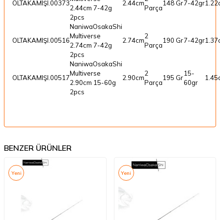
OLTAKAMIŞI.00373
2.44cm
148 Gr
7-42gr
1.22
2.44cm 7-42g
Parça
2pcs
NaniwaOsakaShi
Multiverse
2
OLTAKAMIŞI.00516
2.74cm
190 Gr
7-42gr
1.37
2.74cm 7-42g
Parça
2pcs
NaniwaOsakaShi
Multiverse
2
15-
OLTAKAMIŞI.00517
2.90cm
195 Gr
1.45
2.90cm 15-60g
Parça
60gr
2pcs
BENZER ÜRÜNLER
Yeni
Yeni