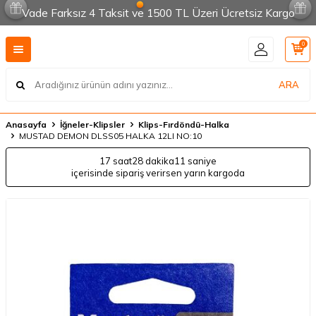
Vade Farksız 4 Taksit ve 1500 TL Üzeri Ücretsiz Kargo
0
ARA
Anasayfa
İğneler-Klipsler
Klips-Fırdöndü-Halka
MUSTAD DEMON DLSS05 HALKA 12LI NO:10
17 saat
28 dakika
11 saniye
içerisinde sipariş verirsen yarın kargoda