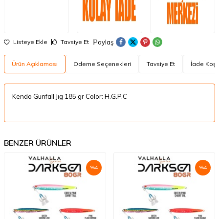
Paylaş
Listeye Ekle
Tavsiye Et
Ürün Açıklaması
Ödeme Seçenekleri
Tavsiye Et
İade Koşul
Kendo Gunfall Jıg 185 gr Color: H.G.P.C
BENZER ÜRÜNLER
%
4
%
4