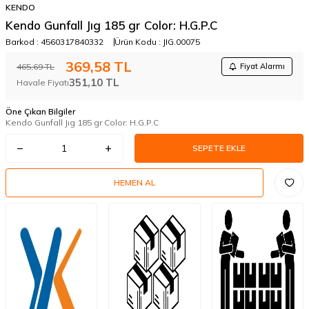
KENDO
Kendo Gunfall Jıg 185 gr Color: H.G.P.C
Barkod :
4560317840332
Ürün Kodu :
JIG.00075
369,58
TL
465,69
TL
Fiyat Alarmı
351,10
TL
Havale Fiyatı
Öne Çıkan Bilgiler
Kendo Gunfall Jıg 185 gr Color: H.G.P.C
SEPETE EKLE
HEMEN AL