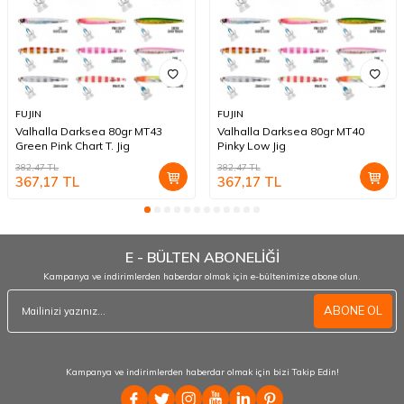
FUJIN
FUJIN
Valhalla Darksea 80gr MT43
Valhalla Darksea 80gr MT40
Green Pink Chart T. Jig
Pinky Low Jig
382,47
TL
382,47
TL
367,17
TL
367,17
TL
E - BÜLTEN ABONELİĞİ
Kampanya ve indirimlerden haberdar olmak için e-bültenimize abone olun.
ABONE OL
Kampanya ve indirimlerden haberdar olmak için bizi Takip Edin!