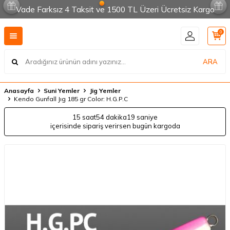
Vade Farksız 4 Taksit ve 1500 TL Üzeri Ücretsiz Kargo
0
ARA
Anasayfa
Suni Yemler
Jig Yemler
Kendo Gunfall Jıg 185 gr Color: H.G.P.C
15 saat
54 dakika
19 saniye
içerisinde sipariş verirsen bugün kargoda