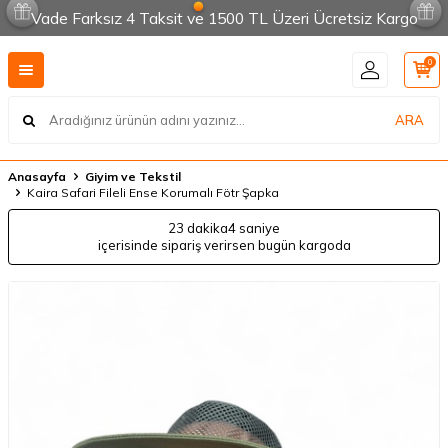
Vade Farksız 4 Taksit ve 1500 TL Üzeri Ücretsiz Kargo
0
ARA
Anasayfa
Giyim ve Tekstil
Kaira Safari Fileli Ense Korumalı Fötr Şapka
23 dakika
4 saniye
içerisinde sipariş verirsen bugün kargoda