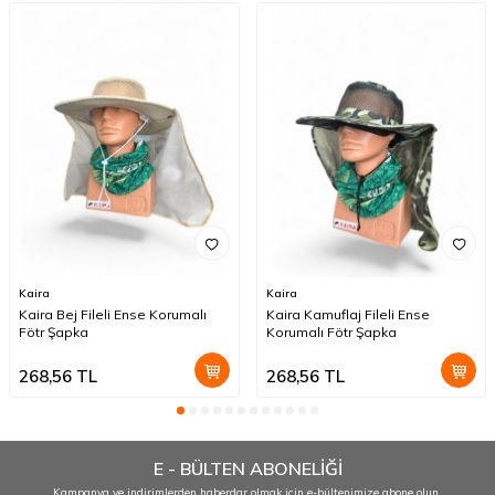
Kaira
Kaira
Kaira Bej Fileli Ense Korumalı
Kaira Kamuflaj Fileli Ense
Fötr Şapka
Korumalı Fötr Şapka
268,56
TL
268,56
TL
E - BÜLTEN ABONELİĞİ
Kampanya ve indirimlerden haberdar olmak için e-bültenimize abone olun.