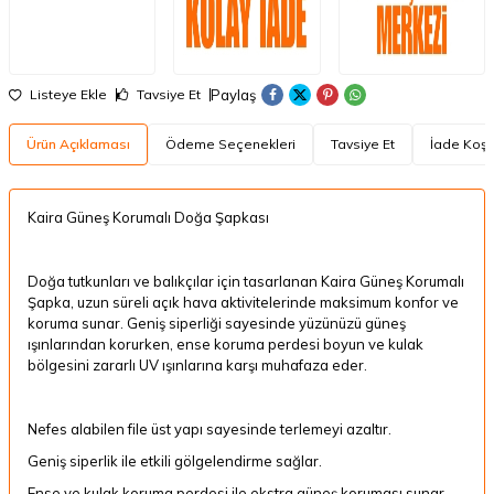
Paylaş
Listeye Ekle
Tavsiye Et
Ürün Açıklaması
Ödeme Seçenekleri
Tavsiye Et
İade Koşul
Kaira Güneş Korumalı Doğa Şapkası
Doğa tutkunları ve balıkçılar için tasarlanan Kaira Güneş Korumalı
Şapka, uzun süreli açık hava aktivitelerinde maksimum konfor ve
koruma sunar. Geniş siperliği sayesinde yüzünüzü güneş
ışınlarından korurken, ense koruma perdesi boyun ve kulak
bölgesini zararlı UV ışınlarına karşı muhafaza eder.
Nefes alabilen file üst yapı sayesinde terlemeyi azaltır.
Geniş siperlik ile etkili gölgelendirme sağlar.
Ense ve kulak koruma perdesi ile ekstra güneş koruması sunar.