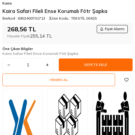
Kaira
Kaira Safari Fileli Ense Korumalı Fötr Şapka
Barkod :
6902400701713
Ürün Kodu :
TEKSTİL.00425
268,56
TL
Fiyat Alarmı
255,14
TL
Havale Fiyatı
Öne Çıkan Bilgiler
Kaira Safari Fileli Ense Korumalı Fötr Şapka
SEPETE EKLE
HEMEN AL