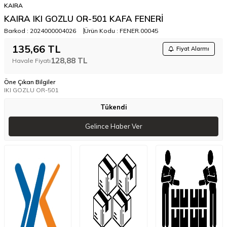
KAIRA
KAIRA IKI GOZLU OR-501 KAFA FENERİ
Barkod :
2024000004026
Ürün Kodu :
FENER.00045
135,66
TL
Fiyat Alarmı
128,88
TL
Havale Fiyatı
Öne Çıkan Bilgiler
IKI GOZLU OR-501
Tükendi
Gelince Haber Ver