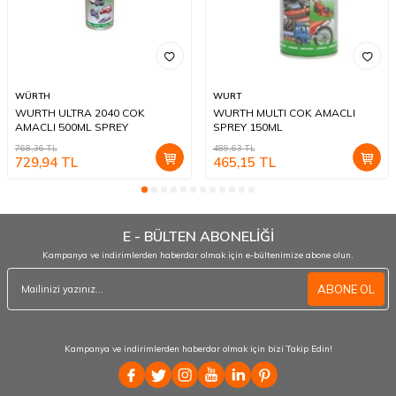
WÜRTH
WURT
WURTH ULTRA 2040 COK
WURTH MULTI COK AMACLI
AMACLI 500ML SPREY
SPREY 150ML
768,36
TL
489,63
TL
729,94
TL
465,15
TL
E - BÜLTEN ABONELİĞİ
Kampanya ve indirimlerden haberdar olmak için e-bültenimize abone olun.
ABONE OL
Kampanya ve indirimlerden haberdar olmak için bizi Takip Edin!