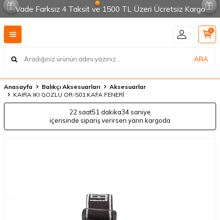
Vade Farksız 4 Taksit ve 1500 TL Üzeri Ücretsiz Kargo
0
ARA
Anasayfa
Balıkçı Aksesuarları
Aksesuarlar
KAIRA IKI GOZLU OR-501 KAFA FENERİ
22 saat
51 dakika
34 saniye
içerisinde sipariş verirsen yarın kargoda