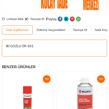
Paylaş
Listeye Ekle
Tavsiye Et
Ürün Açıklaması
Ödeme Seçenekleri
Tavsiye Et
İade Koşul
IKI GOZLU OR-501
BENZER ÜRÜNLER
%
5
%
5