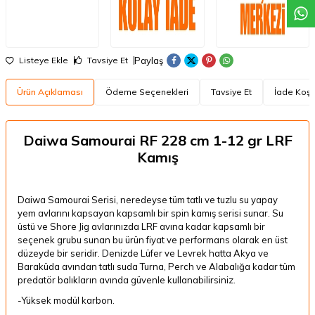
Paylaş
Listeye Ekle
Tavsiye Et
Ürün Açıklaması
Ödeme Seçenekleri
Tavsiye Et
İade Koşul
Daiwa Samourai RF 228 cm 1-12 gr LRF
Kamış
Daiwa Samourai Serisi, neredeyse tüm tatlı ve tuzlu su yapay
yem avlarını kapsayan kapsamlı bir spin kamış serisi sunar. Su
üstü ve Shore Jig avlarınızda LRF avına kadar kapsamlı bir
seçenek grubu sunan bu ürün fiyat ve performans olarak en üst
düzeyde bir seridir. Denizde Lüfer ve Levrek hatta Akya ve
Baraküda avından tatlı suda Turna, Perch ve Alabalığa kadar tüm
predatör balıkların avında güvenle kullanabilirsiniz.
-Yüksek modül karbon.