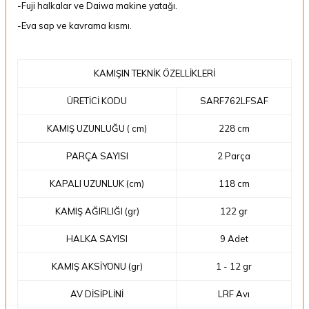
-Fuji halkalar ve Daiwa makine yatağı.
-Eva sap ve kavrama kısmı.
KAMIŞIN TEKNİK ÖZELLİKLERİ
ÜRETİCİ KODU
SARF762LFSAF
KAMIŞ UZUNLUĞU ( cm)
228 cm
PARÇA SAYISI
2 Parça
KAPALI UZUNLUK (cm)
118 cm
KAMIŞ AĞIRLIĞI (gr)
122 gr
HALKA SAYISI
9 Adet
KAMIŞ AKSİYONU (gr)
1 - 12 gr
AV DİSİPLİNİ
LRF Avı