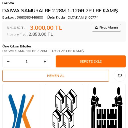
DAIWA
DAIWA SAMURAI RF 2.28M 1-12GR 2P LRF KAMIŞ
Barkod :
3660393446600
Ürün Kodu :
OLTAKAMIŞI.00774
3.000,00
TL
3.416,82
TL
Fiyat Alarmı
2.850,00
TL
Havale Fiyatı
Öne Çıkan Bilgiler
DAIWA SAMURAI RF 2.28M 1-12GR 2P LRF KAMIŞ
SEPETE EKLE
HEMEN AL