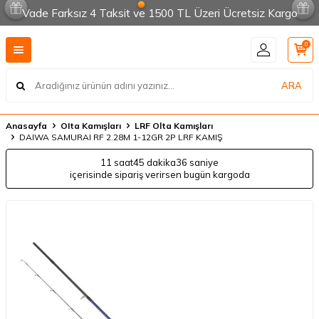
Vade Farksız 4 Taksit ve 1500 TL Üzeri Ücretsiz Kargo
0
ARA
Anasayfa
OIta Kamışları
LRF Olta Kamışları
DAIWA SAMURAI RF 2.28M 1-12GR 2P LRF KAMIŞ
11 saat
45 dakika
36 saniye
içerisinde sipariş verirsen bugün kargoda