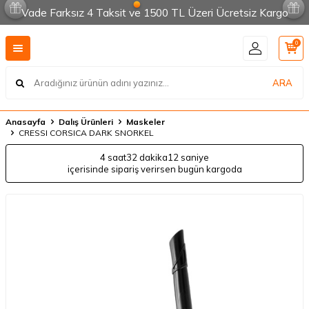
Vade Farksız 4 Taksit ve 1500 TL Üzeri Ücretsiz Kargo
0
ARA
Anasayfa
Dalış Ürünleri
Maskeler
CRESSI CORSICA DARK SNORKEL
4 saat
32 dakika
12 saniye
içerisinde sipariş verirsen bugün kargoda