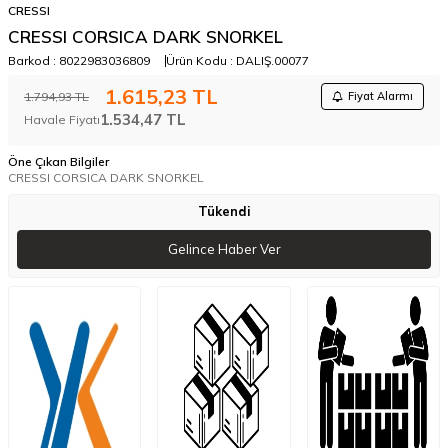
CRESSI
CRESSI CORSICA DARK SNORKEL
Barkod :
8022983036809
Ürün Kodu :
DALIŞ.00077
1.615,23
TL
1.794,93
TL
Fiyat Alarmı
1.534,47
TL
Havale Fiyatı
Öne Çıkan Bilgiler
CRESSI CORSICA DARK SNORKEL
Tükendi
Gelince Haber Ver