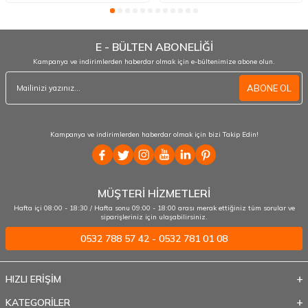
E - BÜLTEN ABONELİĞİ
Kampanya ve indirimlerden haberdar olmak için e-bültenimize abone olun.
ABONE OL
Kampanya ve indirimlerden haberdar olmak için bizi Takip Edin!
MÜŞTERİ HİZMETLERİ
Hafta içi 08:00 - 18:30 / Hafta sonu 09:00 - 18:00 arası merak ettiğiniz tüm sorular ve
siparişleriniz için ulaşabilirsiniz.
0532 788 57 42 - 0532 781 01 08
HIZLI ERİŞİM
KATEGORİLER