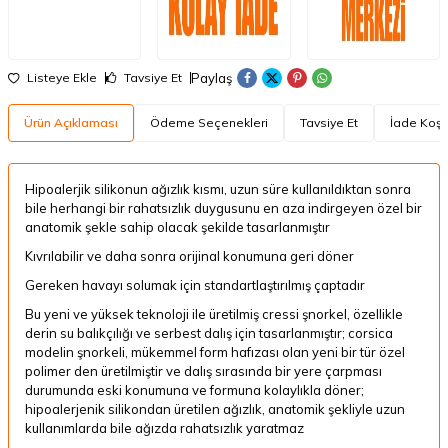
Paylaş
Listeye Ekle
Tavsiye Et
Ürün Açıklaması
Ödeme Seçenekleri
Tavsiye Et
İade Koşul
Hipoalerjik silikonun ağızlık kısmı, uzun süre kullanıldıktan sonra
bile herhangi bir rahatsızlık duygusunu en aza indirgeyen özel bir
anatomik şekle sahip olacak şekilde tasarlanmıştır
Kıvrılabilir ve daha sonra orijinal konumuna geri döner
Gereken havayı solumak için standartlaştırılmış çaptadır
Bu yeni ve yüksek teknoloji ile üretilmiş cressi şnorkel, özellikle
derin su balıkçılığı ve serbest dalış için tasarlanmıştır; corsica
modelin şnorkeli, mükemmel form hafızası olan yeni bir tür özel
polimer den üretilmiştir ve dalış sırasında bir yere çarpması
durumunda eski konumuna ve formuna kolaylıkla döner;
hipoalerjenik silikondan üretilen ağızlık, anatomik şekliyle uzun
kullanımlarda bile ağızda rahatsızlık yaratmaz