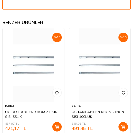
BENZER ÜRÜNLER
%
10
%
10
KAIRA
KAIRA
UC TAKILABILEN KROM ZIPKIN
UC TAKILABILEN KROM ZIPKIN
SISI 65LIK
SISI 100LUK
467,97
TL
546,06
TL
421,17
TL
491,45
TL